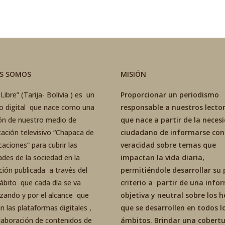
ES SOMOS
MISIÓN
Libre” (Tarija- Bolivia ) es un
Proporcionar un periodismo
co digital que nace como una
responsable a nuestros lector
ón de nuestro medio de
que nace a partir de la neces
ación televisivo “Chapaca de
ciudadano de informarse con
aciones” para cubrir las
veracidad sobre temas que
ades de la sociedad en la
impactan la vida diaria,
ción publicada a través del
permitiéndole desarrollar su 
ábito que cada día se va
criterio a partir de una inf
izando y por el alcance que
objetiva y neutral sobre los 
an las plataformas digitales ,
que se desarrollen en todos l
elaboración de contenidos de
ámbitos. Brindar una cobertu