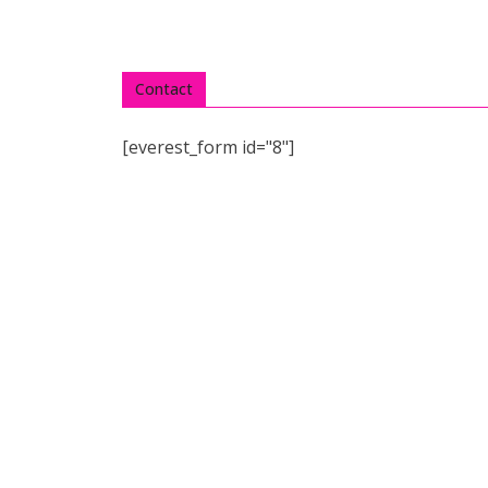
Contact
[everest_form id="8"]