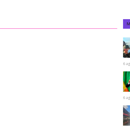
M
6 ag
6 ag