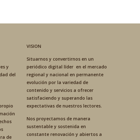
VISION
Situarnos y convertirnos en un
es y
periódico digital líder en el mercado
idad del
regional y nacional en permanente
evolución por la variedad de
contenido y servicios a ofrecer
satisfaciendo y superando las
propio
expectativas de nuestros lectores.
ormación
Nos proyectamos de manera
hechos
sustentable y sostenida en
os
constante renovación y abiertos a
ra de