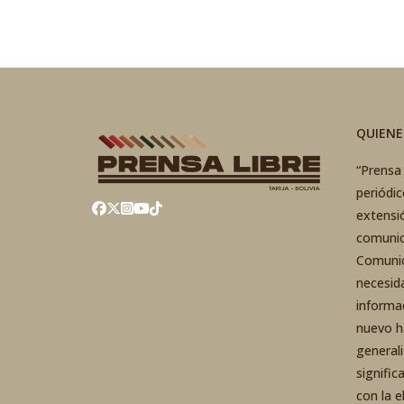
QUIEN
“Prensa 
periódi
extensi
comunic
Comunic
necesid
informa
nuevo h
general
signific
con la 