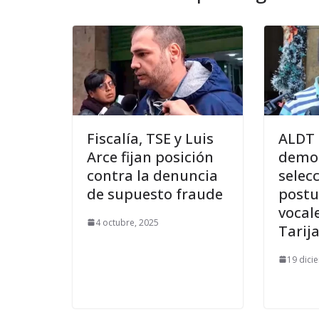
Fiscalía, TSE y Luis
ALDT 
Arce fijan posición
demor
contra la denuncia
selec
de supuesto fraude
postu
vocal
4 octubre, 2025
Tarij
19 dici