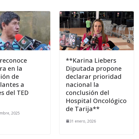
reconoce
**Karina Liebers
a en la
Diputada propone
ción de
declarar prioridad
lantes a
nacional la
es del TED
conclusión del
a
Hospital Oncológico
de Tarija**
embre, 2025
31 enero, 2026