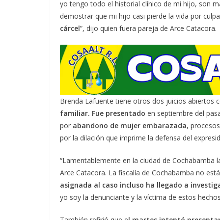
yo tengo todo el historial clínico de mi hijo, so
demostrar que mi hijo casi pierde la vida por cul
cárcel
”, dijo quien fuera pareja de Arce Catacora.
Brenda Lafuente tiene otros dos juicios abiertos c
familiar. Fue presentado
en septiembre del pa
por
abandono de mujer embarazada
, procesos
por la dilación que imprime la defensa del expresi
“Lamentablemente en la ciudad de Cochabamba la f
Arce Catacora. La fiscalía de Cochabamba no está
asignada al caso incluso ha llegado a investi
yo soy la denunciante y la víctima de estos hechos
También refirió que e
l martes intentó presentar