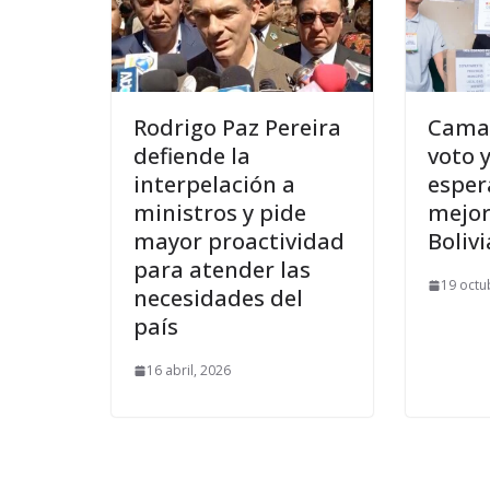
Rodrigo Paz Pereira
Camac
defiende la
voto 
interpelación a
esper
ministros y pide
mejor
mayor proactividad
Bolivi
para atender las
19 octu
necesidades del
país
16 abril, 2026