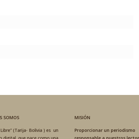
ES SOMOS
MISIÓN
Libre” (Tarija- Bolivia ) es un
Proporcionar un periodismo
co digital que nace como una
responsable a nuestros lector