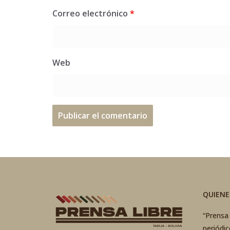
Correo electrónico
*
Web
QUIEN
“Prensa 
periódi