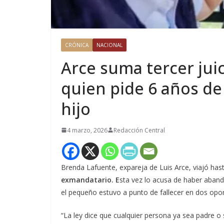
CRÓNICA
NACIONAL
Arce suma tercer jui
quien pide 6 años de
hijo
4 marzo, 2026
Redacción Central
Brenda Lafuente, expareja de Luis Arce, viajó has
exmandatario. E
sta vez lo acusa de haber aban
el pequeño estuvo a punto de fallecer en dos oport
“La ley dice que cualquier persona ya sea padre o 