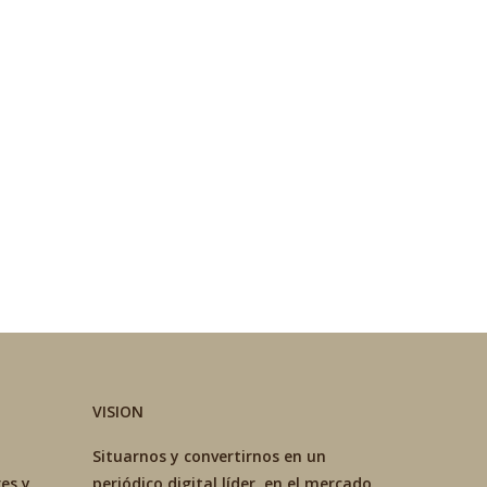
VISION
Situarnos y convertirnos en un
es y
periódico digital líder en el mercado