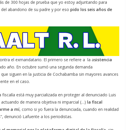
n más de 300 hojas de prueba que yo estoy adjuntando para
pa del abandono de su padre y por eso
pido los seis años de
ontra el exmandatario. El primero se refiere a la a
sistencia
sado año. En octubre sumó una segunda demanda
 que siguen en la justicia de Cochabamba sin mayores avances
dente en el caso.
iscalía está muy parcializada en proteger al denunciado Luis
 actuando de manera objetiva ni imparcial (…)
la fiscal
garme a mí
, como si yo fuera la denunciada, cuando en realidad
”, denunció Lafuente a los periodistas.
 el memorial por la plataforma digital de la Fiscalía
, sin