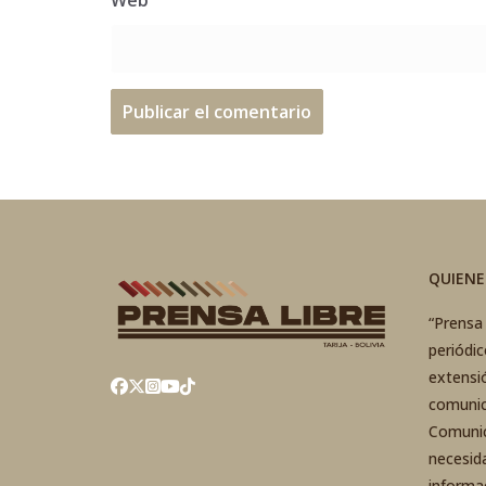
Web
QUIEN
“Prensa 
periódi
extensi
comunic
Comunic
necesid
informa