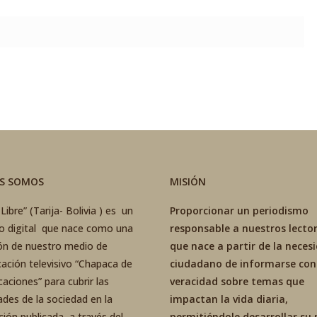
ES SOMOS
MISIÓN
Libre” (Tarija- Bolivia ) es un
Proporcionar un periodismo
co digital que nace como una
responsable a nuestros lector
ón de nuestro medio de
que nace a partir de la neces
ación televisivo “Chapaca de
ciudadano de informarse con
aciones” para cubrir las
veracidad sobre temas que
ades de la sociedad en la
impactan la vida diaria,
ción publicada a través del
permitiéndole desarrollar su 