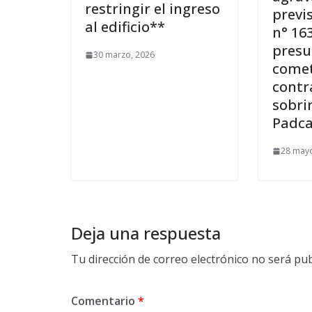
restringir el ingreso
previs
al edificio**
n° 16
pres
30 marzo, 2026
comet
contr
sobri
Padc
28 mayo
Deja una respuesta
Tu dirección de correo electrónico no será pub
Comentario
*