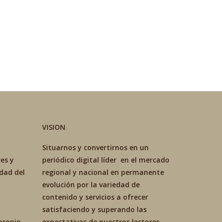
VISION
Situarnos y convertirnos en un
es y
periódico digital líder en el mercado
idad del
regional y nacional en permanente
evolución por la variedad de
contenido y servicios a ofrecer
satisfaciendo y superando las
propio
expectativas de nuestros lectores.