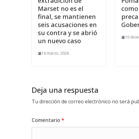
extradición de
Poma 
Marset no es el
como
final, se mantienen
preca
seis acusaciones en
Gobe
su contra y se abrió
10 dici
un nuevo caso
16 marzo, 2026
Deja una respuesta
Tu dirección de correo electrónico no será pub
Comentario
*