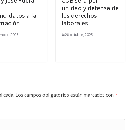
y José Yucra
COB será por
unidad y defensa de
ndidatos a la
los derechos
rnación
laborales
embre, 2025
28 octubre, 2025
licada.
Los campos obligatorios están marcados con
*