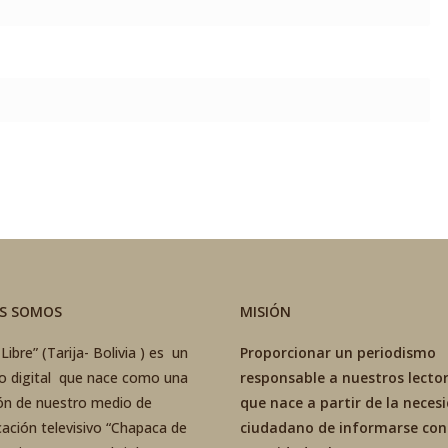
ES SOMOS
MISIÓN
Libre” (Tarija- Bolivia ) es un
Proporcionar un periodismo
co digital que nace como una
responsable a nuestros lector
ón de nuestro medio de
que nace a partir de la neces
ación televisivo “Chapaca de
ciudadano de informarse con