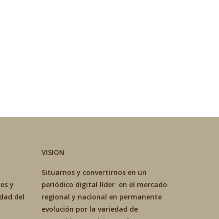
VISION
Situarnos y convertirnos en un
es y
periódico digital líder en el mercado
idad del
regional y nacional en permanente
evolución por la variedad de