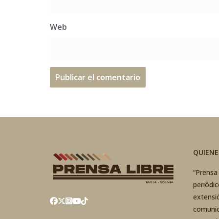
Web
QUIEN
“Prensa 
periódi
extensi
comunic