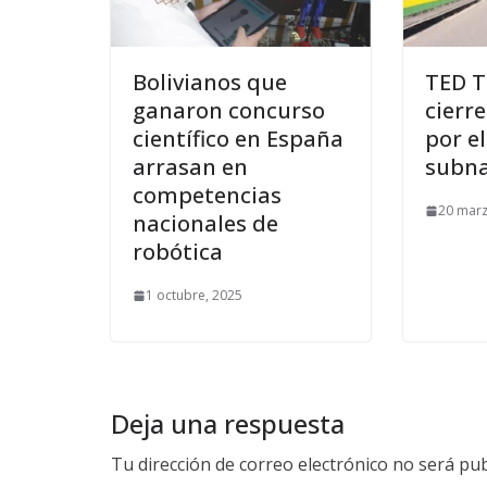
Bolivianos que
TED T
ganaron concurso
cierr
científico en España
por e
arrasan en
subna
competencias
20 marz
nacionales de
robótica
1 octubre, 2025
Deja una respuesta
Tu dirección de correo electrónico no será pub