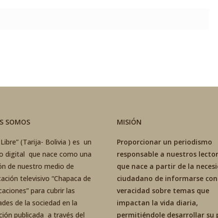
ES SOMOS
MISIÓN
Libre” (Tarija- Bolivia ) es un
Proporcionar un periodismo
co digital que nace como una
responsable a nuestros lector
ón de nuestro medio de
que nace a partir de la neces
ación televisivo “Chapaca de
ciudadano de informarse con
aciones” para cubrir las
veracidad sobre temas que
ades de la sociedad en la
impactan la vida diaria,
ción publicada a través del
permitiéndole desarrollar su 