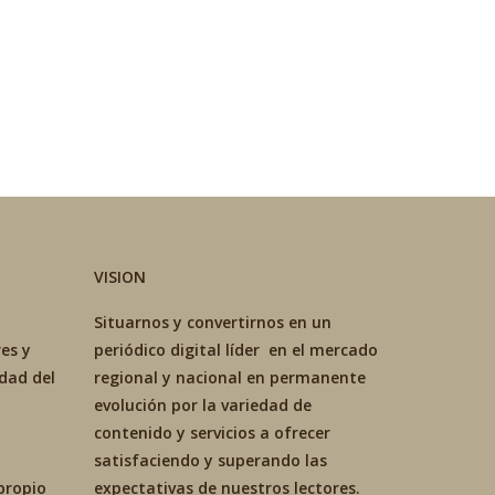
VISION
Situarnos y convertirnos en un
es y
periódico digital líder en el mercado
idad del
regional y nacional en permanente
evolución por la variedad de
contenido y servicios a ofrecer
satisfaciendo y superando las
propio
expectativas de nuestros lectores.