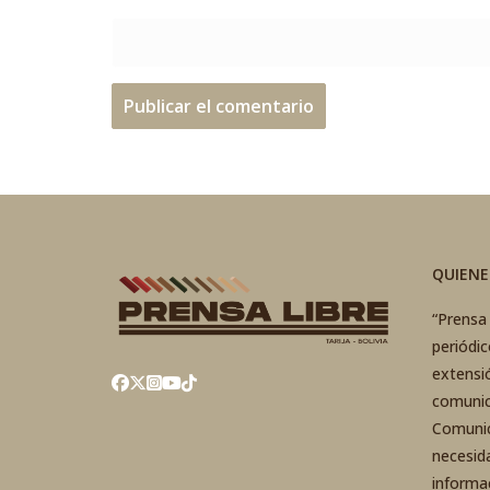
QUIEN
“Prensa 
periódi
extensi
comunic
Comunic
necesid
informa