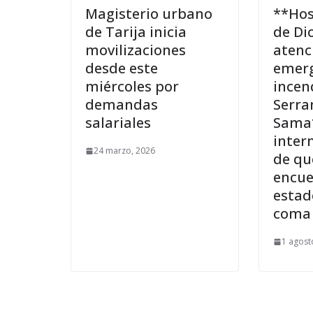
Magisterio urbano
**Hos
de Tarija inicia
de Di
movilizaciones
atenc
desde este
emerg
miércoles por
incen
demandas
Serra
salariales
Sama
inter
24 marzo, 2026
de qu
encue
estado
coma 
1 agost