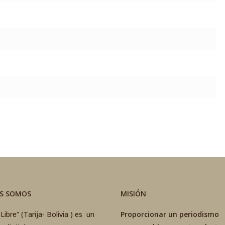
ES SOMOS
MISIÓN
Libre” (Tarija- Bolivia ) es un
Proporcionar un periodismo