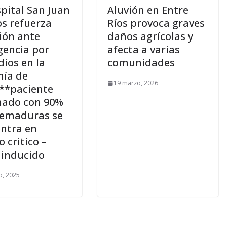
pital San Juan
Aluvión en Entre
os refuerza
Ríos provoca graves
ión ante
daños agrícolas y
encia por
afecta a varias
dios en la
comunidades
nía de
19 marzo, 2026
**paciente
nado con 90%
emaduras se
ntra en
 critico –
inducido
o, 2025