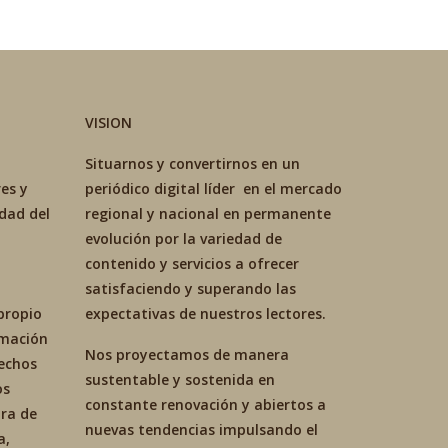
VISION
Situarnos y convertirnos en un
es y
periódico digital líder en el mercado
idad del
regional y nacional en permanente
evolución por la variedad de
contenido y servicios a ofrecer
satisfaciendo y superando las
propio
expectativas de nuestros lectores.
ormación
Nos proyectamos de manera
hechos
sustentable y sostenida en
os
constante renovación y abiertos a
ra de
nuevas tendencias impulsando el
a,