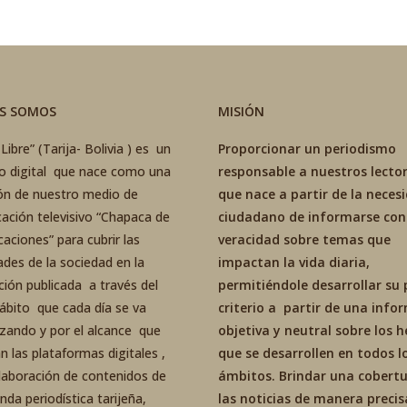
ES SOMOS
MISIÓN
Libre” (Tarija- Bolivia ) es un
Proporcionar un periodismo
co digital que nace como una
responsable a nuestros lector
ón de nuestro medio de
que nace a partir de la neces
ación televisivo “Chapaca de
ciudadano de informarse con
aciones” para cubrir las
veracidad sobre temas que
ades de la sociedad en la
impactan la vida diaria,
ción publicada a través del
permitiéndole desarrollar su 
ábito que cada día se va
criterio a partir de una inf
izando y por el alcance que
objetiva y neutral sobre los 
an las plataformas digitales ,
que se desarrollen en todos l
elaboración de contenidos de
ámbitos. Brindar una cobertu
da periodística tarijeña,
las noticias de manera precis