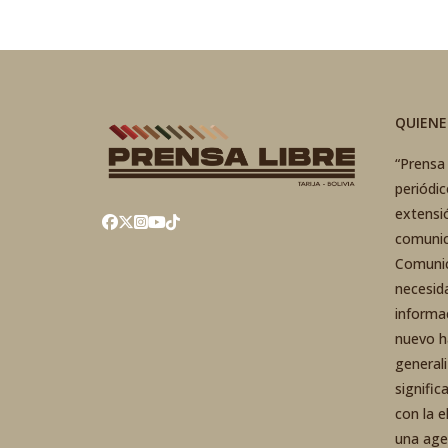
QUIEN
“Prensa 
periódi
extensi
comunic
Comunic
necesid
informa
nuevo h
general
signific
con la 
una agen