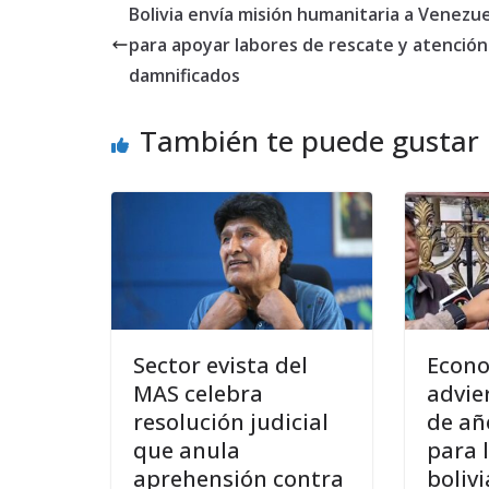
Bolivia envía misión humanitaria a Venezu
para apoyar labores de rescate y atención
damnificados
También te puede gustar
Sector evista del
Econo
MAS celebra
advie
resolución judicial
de añ
que anula
para 
aprehensión contra
boliv