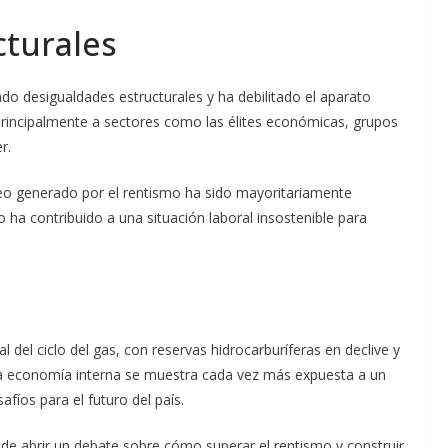
cturales
o desigualdades estructurales y ha debilitado el aparato
principalmente a sectores como las élites económicas, grupos
r.
leo generado por el rentismo ha sido mayoritariamente
o ha contribuido a una situación laboral insostenible para
al del ciclo del gas, con reservas hidrocarburíferas en declive y
La economía interna se muestra cada vez más expuesta a un
safíos para el futuro del país.
 de abrir un debate sobre cómo superar el rentismo y construir