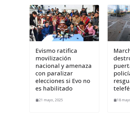
Evismo ratifica
March
movilización
destr
nacional y amenaza
puert
con paralizar
polic
elecciones si Evo no
resgu
es habilitado
telefé
21 mayo, 2025
18 mayo