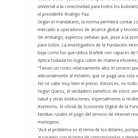
universal a la conectividad para todos los boliviano
el presidente Rodrigo Paz.
Según el mandatario, la norma permitirá contar con 
mercado a operadores de alcance global y tecnolog
Sin embargo, expertos señalan que, pese a la pro
para todos. La investigadora de la Fundación Intern
baja como los que utiliza Starlink son capaces de 
óptica todavía no logra cubrir de manera eficiente
“Tienen un costo relativamente alto; el servicio p
adicionalmente al módem, que se paga una sola v
No se sabe muy bien el precio. Entonces, no todo
Según Quiroz, el verdadero beneficio de estos serv
salud y otras instituciones, especialmente si reci
Asimismo, el oficial de Economía Digital de la F
familias rurales el pago del servicio de internet res
municipios.
“Acá el problema es el tema de los dólares, porque
al paralelo con el tema de criptomonedas y demás 