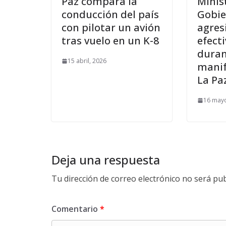
Paz compara la
Minis
conducción del país
Gobie
con pilotar un avión
agres
tras vuelo en un K-8
efecti
duran
15 abril, 2026
manif
La Pa
16 mayo
Deja una respuesta
Tu dirección de correo electrónico no será pub
Comentario
*