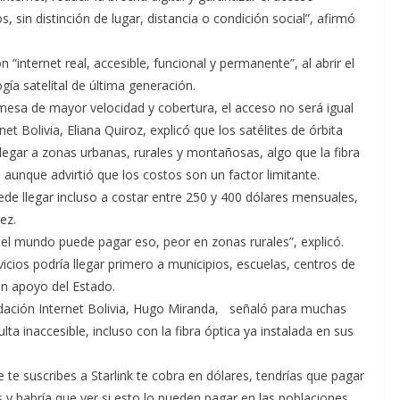
s, sin distinción de lugar, distancia o condición social”, afirmó
“internet real, accesible, funcional y permanente”, al abrir el
ía satelital de última generación.
mesa de mayor velocidad y cobertura, el acceso no será igual
et Bolivia, Eliana Quiroz, explicó que los satélites de órbita
llegar a zonas urbanas, rurales y montañosas, algo que la fibra
, aunque advirtió que los costos son un factor limitante.
uede llegar incluso a costar entre 250 y 400 dólares mensuales,
ez.
 el mundo puede pagar eso, peor en zonas rurales”, explicó.
icios podría llegar primero a municipios, escuelas, centros de
ben apoyo del Estado.
undación Internet Bolivia, Hugo Miranda, señaló para muchas
ulta inaccesible, incluso con la fibra óptica ya instalada en sus
 te suscribes a Starlink te cobra en dólares, tendrías que pagar
y habría que ver si esto lo pueden pagar en las poblaciones