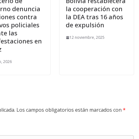
terio de
Bolivia restablecerá
rno denuncia
la cooperación con
iones contra
la DEA tras 16 años
vos policiales
de expulsión
te las
12 noviembre, 2025
estaciones en
z
, 2026
licada.
Los campos obligatorios están marcados con
*