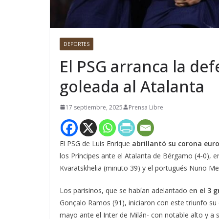
DEPORTES
El PSG arranca la de
goleada al Atalanta
17 septiembre, 2025
Prensa Libre
El PSG de Luis Enrique
abrillantó su corona euro
los Príncipes ante el Atalanta de Bérgamo (4-0), e
Kvaratskhelia (minuto 39) y el portugués Nuno Men
Los parisinos, que se habían adelantado e
n el 3 
Gonçalo Ramos (91), iniciaron con este triunfo s
mayo ante el Inter de Milán- con notable alto y a 