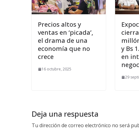
Precios altos y
Expoc
ventas en ‘picada’,
cierr
el drama de una
milló
economía que no
y Bs 1
crece
en in
negoc
16 octubre, 2025
29 sept
Deja una respuesta
Tu dirección de correo electrónico no será pub