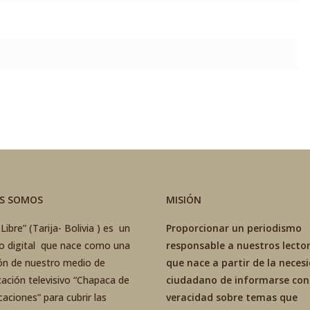
ES SOMOS
MISIÓN
Libre” (Tarija- Bolivia ) es un
Proporcionar un periodismo
co digital que nace como una
responsable a nuestros lector
ón de nuestro medio de
que nace a partir de la neces
ación televisivo “Chapaca de
ciudadano de informarse con
aciones” para cubrir las
veracidad sobre temas que