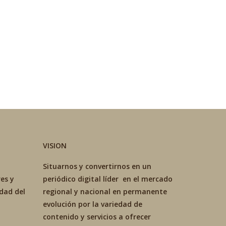
VISION
Situarnos y convertirnos en un
es y
periódico digital líder en el mercado
idad del
regional y nacional en permanente
evolución por la variedad de
contenido y servicios a ofrecer