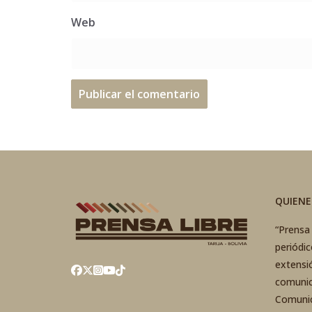
Web
QUIEN
“Prensa 
periódi
extensi
comunic
Comunic