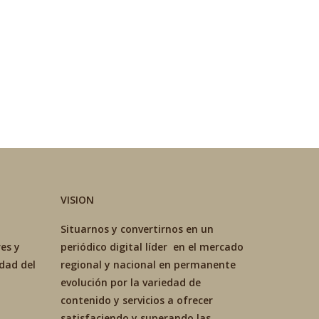
VISION
Situarnos y convertirnos en un
es y
periódico digital líder en el mercado
idad del
regional y nacional en permanente
evolución por la variedad de
contenido y servicios a ofrecer
satisfaciendo y superando las