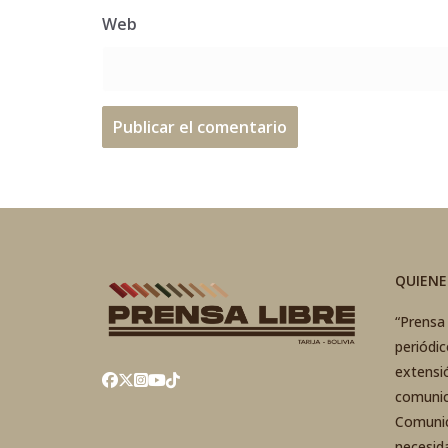
Web
QUIEN
“Prensa 
periódi
extensi
comunic
Comunic
necesid