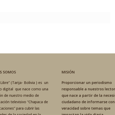
ES SOMOS
MISIÓN
Libre” (Tarija- Bolivia ) es un
Proporcionar un periodismo
co digital que nace como una
responsable a nuestros lector
ón de nuestro medio de
que nace a partir de la neces
ación televisivo “Chapaca de
ciudadano de informarse con
aciones” para cubrir las
veracidad sobre temas que
ades de la sociedad en la
impactan la vida diaria,