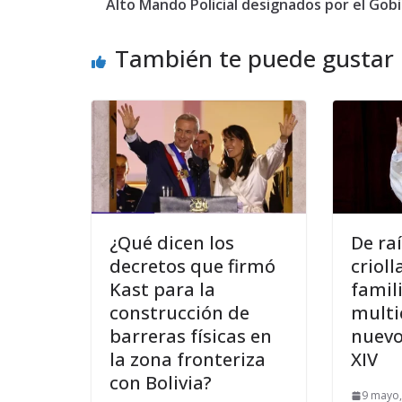
Alto Mando Policial designados por el Gob
También te puede gustar
¿Qué dicen los
De ra
decretos que firmó
crioll
Kast para la
famil
construcción de
multi
barreras físicas en
nuevo
la zona fronteriza
XIV
con Bolivia?
9 mayo,