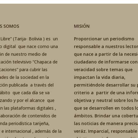
ES SOMOS
MISIÓN
Libre” (Tarija- Bolivia ) es un
Proporcionar un periodismo
co digital que nace como una
responsable a nuestros lector
ón de nuestro medio de
que nace a partir de la neces
ación televisivo “Chapaca de
ciudadano de informarse con
aciones” para cubrir las
veracidad sobre temas que
ades de la sociedad en la
impactan la vida diaria,
ción publicada a través del
permitiéndole desarrollar su 
ábito que cada día se va
criterio a partir de una inf
izando y por el alcance que
objetiva y neutral sobre los 
an las plataformas digitales ,
que se desarrollen en todos l
elaboración de contenidos de
ámbitos. Brindar una cobertu
da periodística tarijeña,
las noticias de manera precis
 e internacional , además de la
veráz. Imparcial, responsable