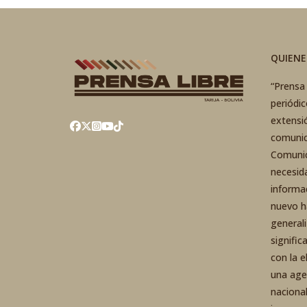
QUIEN
“Prensa 
periódi
extensi
comunic
Comunic
necesid
informa
nuevo h
general
signific
con la 
una agen
nacional