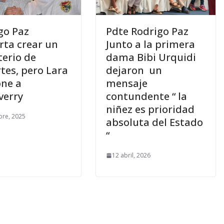
go Paz
Pdte Rodrigo Paz
rta crear un
Junto a la primera
terio de
dama Bibi Urquidi
tes, pero Lara
dejaron un
ne a
mensaje
verry
contundente “ la
niñez es prioridad
bre, 2025
absoluta del Estado
“
12 abril, 2026