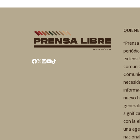
QUIEN
“Prensa 
periódi
extensi
comunic
Comunic
necesid
informa
nuevo h
general
signific
con la 
una agen
nacional