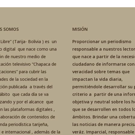
ES SOMOS
MISIÓN
Libre” (Tarija- Bolivia ) es un
Proporcionar un periodismo
co digital que nace como una
responsable a nuestros lector
ón de nuestro medio de
que nace a partir de la neces
ación televisivo “Chapaca de
ciudadano de informarse con
aciones” para cubrir las
veracidad sobre temas que
ades de la sociedad en la
impactan la vida diaria,
ción publicada a través del
permitiéndole desarrollar su 
ábito que cada día se va
criterio a partir de una inf
izando y por el alcance que
objetiva y neutral sobre los 
an las plataformas digitales ,
que se desarrollen en todos l
elaboración de contenidos de
ámbitos. Brindar una cobertu
da periodística tarijeña,
las noticias de manera precis
 e internacional , además de la
veráz. Imparcial, responsable