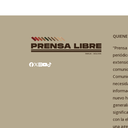
QUIEN
“Prensa 
periódi
extensi
comunic
Comunic
necesid
informa
nuevo h
general
signific
con la 
una agen