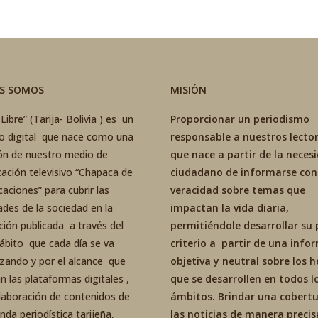
ES SOMOS
MISIÓN
Libre” (Tarija- Bolivia ) es un
Proporcionar un periodismo
co digital que nace como una
responsable a nuestros lector
ón de nuestro medio de
que nace a partir de la neces
ación televisivo “Chapaca de
ciudadano de informarse con
aciones” para cubrir las
veracidad sobre temas que
ades de la sociedad en la
impactan la vida diaria,
ción publicada a través del
permitiéndole desarrollar su 
ábito que cada día se va
criterio a partir de una inf
izando y por el alcance que
objetiva y neutral sobre los 
an las plataformas digitales ,
que se desarrollen en todos l
elaboración de contenidos de
ámbitos. Brindar una cobertu
da periodística tarijeña,
las noticias de manera precis