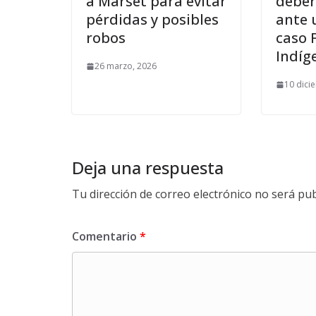
a Marset para evitar
deber
pérdidas y posibles
ante 
robos
caso 
Indíg
26 marzo, 2026
10 dici
Deja una respuesta
Tu dirección de correo electrónico no será pub
Comentario
*