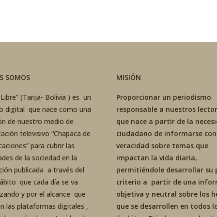
ES SOMOS
MISIÓN
Libre” (Tarija- Bolivia ) es un
Proporcionar un periodismo
co digital que nace como una
responsable a nuestros lector
ón de nuestro medio de
que nace a partir de la neces
ación televisivo “Chapaca de
ciudadano de informarse con
aciones” para cubrir las
veracidad sobre temas que
ades de la sociedad en la
impactan la vida diaria,
ción publicada a través del
permitiéndole desarrollar su 
ábito que cada día se va
criterio a partir de una inf
izando y por el alcance que
objetiva y neutral sobre los 
an las plataformas digitales ,
que se desarrollen en todos l