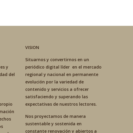
VISION
Situarnos y convertirnos en un
es y
periódico digital líder en el mercado
idad del
regional y nacional en permanente
evolución por la variedad de
contenido y servicios a ofrecer
satisfaciendo y superando las
propio
expectativas de nuestros lectores.
ormación
Nos proyectamos de manera
hechos
sustentable y sostenida en
os
constante renovación y abiertos a