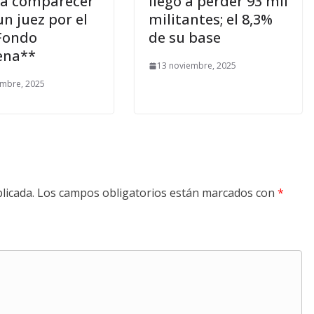
á comparecer
llegó a perder 93 mil
un juez por el
militantes; el 8,3%
Fondo
de su base
ena**
13 noviembre, 2025
embre, 2025
licada.
Los campos obligatorios están marcados con
*