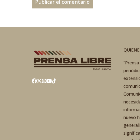
QUIEN
“Prensa 
periódi
extensi
comunic
Comunic
necesid
informa
nuevo h
general
signific