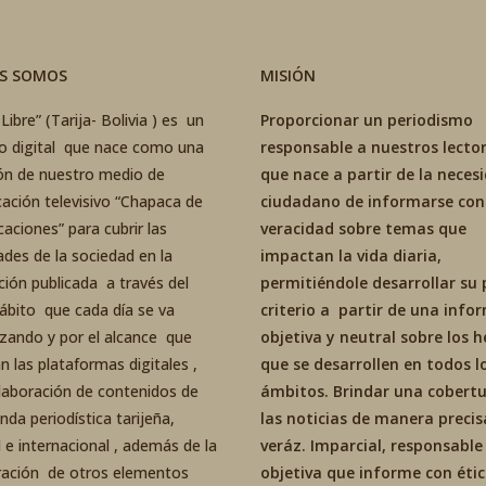
ES SOMOS
MISIÓN
Libre” (Tarija- Bolivia ) es un
Proporcionar un periodismo
co digital que nace como una
responsable a nuestros lector
ón de nuestro medio de
que nace a partir de la neces
ación televisivo “Chapaca de
ciudadano de informarse con
aciones” para cubrir las
veracidad sobre temas que
ades de la sociedad en la
impactan la vida diaria,
ción publicada a través del
permitiéndole desarrollar su 
ábito que cada día se va
criterio a partir de una inf
izando y por el alcance que
objetiva y neutral sobre los 
an las plataformas digitales ,
que se desarrollen en todos l
elaboración de contenidos de
ámbitos. Brindar una cobertu
da periodística tarijeña,
las noticias de manera precis
 e internacional , además de la
veráz. Imparcial, responsable
ración de otros elementos
objetiva que informe con éti