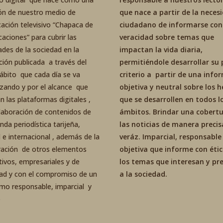
ón de nuestro medio de
que nace a partir de la neces
ación televisivo “Chapaca de
ciudadano de informarse con
aciones” para cubrir las
veracidad sobre temas que
ades de la sociedad en la
impactan la vida diaria,
ción publicada a través del
permitiéndole desarrollar su 
ábito que cada día se va
criterio a partir de una inf
izando y por el alcance que
objetiva y neutral sobre los 
an las plataformas digitales ,
que se desarrollen en todos l
elaboración de contenidos de
ámbitos. Brindar una cobertu
da periodística tarijeña,
las noticias de manera precis
 e internacional , además de la
veráz. Imparcial, responsable
ración de otros elementos
objetiva que informe con éti
tivos, empresariales y de
los temas que interesan y p
dad y con el compromiso de un
a la sociedad.
smo responsable, imparcial y
o