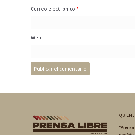
Correo electrónico
*
Web
QUIEN
“Prensa 
periódi