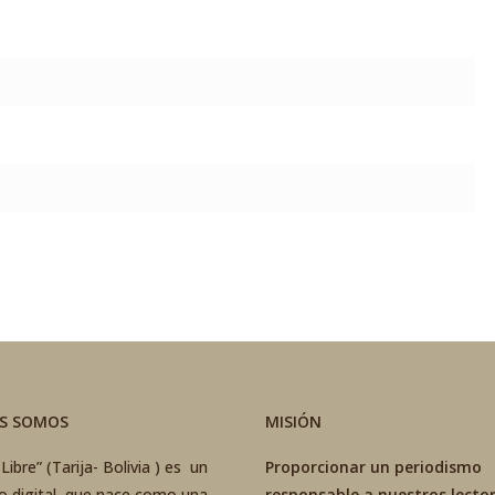
ES SOMOS
MISIÓN
Libre” (Tarija- Bolivia ) es un
Proporcionar un periodismo
co digital que nace como una
responsable a nuestros lector