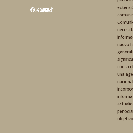
extensi
comunic
Comunic
necesid
informa
nuevo h
general
signific
con la 
una agen
nacional
incorpo
informa
actuali
periodi
objetiv