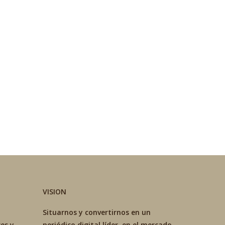
VISION
Situarnos y convertirnos en un
es y
periódico digital líder en el mercado