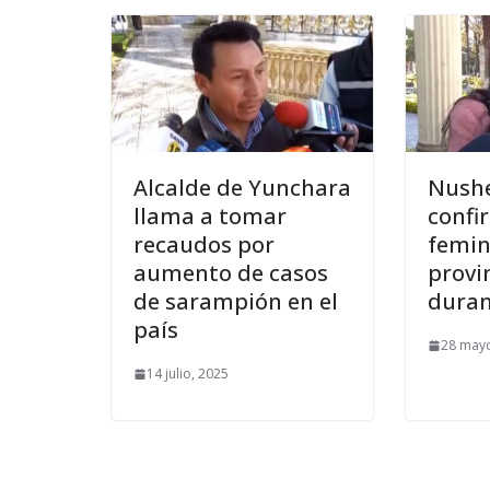
Alcalde de Yunchara
Nushe
llama a tomar
confi
recaudos por
femin
aumento de casos
provi
de sarampión en el
duran
país
28 mayo
14 julio, 2025