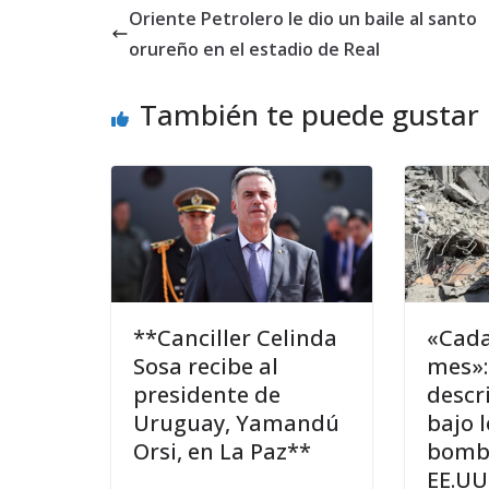
Oriente Petrolero le dio un baile al santo
orureño en el estadio de Real
También te puede gustar
**Canciller Celinda
«Cada
Sosa recibe al
mes»:
presidente de
descr
Uruguay, Yamandú
bajo 
Orsi, en La Paz**
bomb
EE.UU.