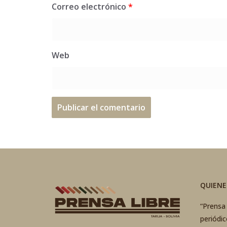
Correo electrónico
*
Web
QUIEN
“Prensa 
periódi