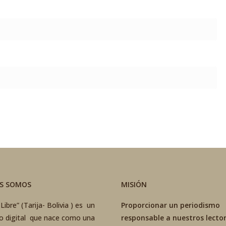
ES SOMOS
MISIÓN
Libre” (Tarija- Bolivia ) es un
Proporcionar un periodismo
co digital que nace como una
responsable a nuestros lector