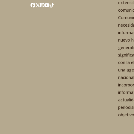
extensi
comunic
Comunic
necesid
informa
nuevo h
general
signific
con la 
una agen
nacional
incorpo
informa
actuali
periodi
objetiv