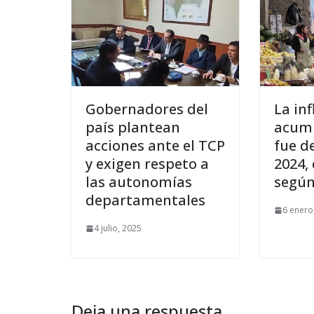
Gobernadores del
La inf
país plantean
acumu
acciones ante el TCP
fue d
y exigen respeto a
2024, 
las autonomías
según
departamentales
6 enero
4 julio, 2025
Deja una respuesta