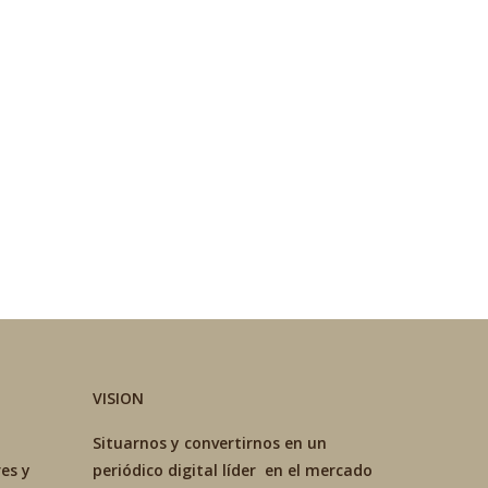
VISION
Situarnos y convertirnos en un
es y
periódico digital líder en el mercado