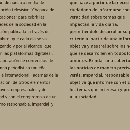
ón de nuestro medio de
que nace a partir de la neces
ación televisivo “Chapaca de
ciudadano de informarse con
aciones” para cubrir las
veracidad sobre temas que
ades de la sociedad en la
impactan la vida diaria,
ción publicada a través del
permitiéndole desarrollar su 
ábito que cada día se va
criterio a partir de una inf
izando y por el alcance que
objetiva y neutral sobre los 
an las plataformas digitales ,
que se desarrollen en todos l
elaboración de contenidos de
ámbitos. Brindar una cobertu
da periodística tarijeña,
las noticias de manera precis
 e internacional , además de la
veráz. Imparcial, responsable
ración de otros elementos
objetiva que informe con éti
tivos, empresariales y de
los temas que interesan y p
dad y con el compromiso de un
a la sociedad.
smo responsable, imparcial y
o