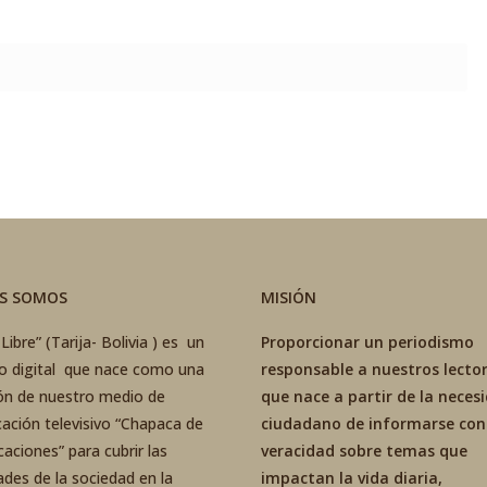
ES SOMOS
MISIÓN
Libre” (Tarija- Bolivia ) es un
Proporcionar un periodismo
co digital que nace como una
responsable a nuestros lector
ón de nuestro medio de
que nace a partir de la neces
ación televisivo “Chapaca de
ciudadano de informarse con
aciones” para cubrir las
veracidad sobre temas que
ades de la sociedad en la
impactan la vida diaria,