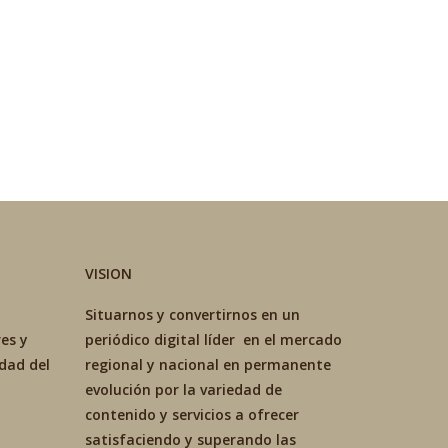
VISION
Situarnos y convertirnos en un
es y
periódico digital líder en el mercado
idad del
regional y nacional en permanente
evolución por la variedad de
contenido y servicios a ofrecer
satisfaciendo y superando las