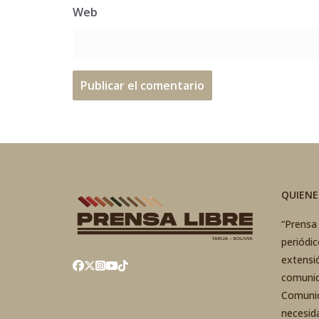
Web
QUIEN
“Prensa 
periódi
extensi
comunic
Comunic
necesid