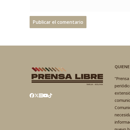
QUIEN
“Prensa 
periódi
extensi
comunic
Comunic
necesid
informa
nuevo h