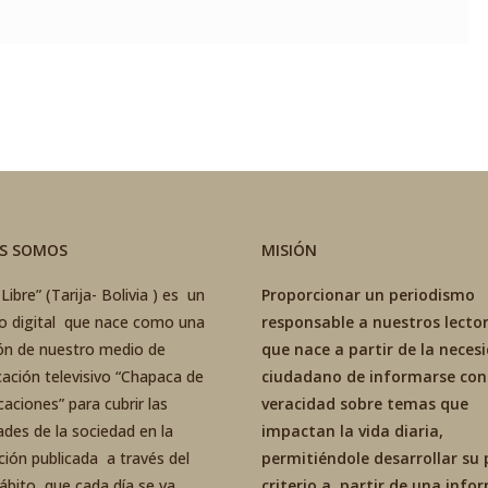
ES SOMOS
MISIÓN
Libre” (Tarija- Bolivia ) es un
Proporcionar un periodismo
co digital que nace como una
responsable a nuestros lector
ón de nuestro medio de
que nace a partir de la neces
ación televisivo “Chapaca de
ciudadano de informarse con
aciones” para cubrir las
veracidad sobre temas que
ades de la sociedad en la
impactan la vida diaria,
ción publicada a través del
permitiéndole desarrollar su 
ábito que cada día se va
criterio a partir de una inf