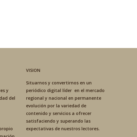
VISION
Situarnos y convertirnos en un
es y
periódico digital líder en el mercado
idad del
regional y nacional en permanente
evolución por la variedad de
contenido y servicios a ofrecer
satisfaciendo y superando las
propio
expectativas de nuestros lectores.
ormación