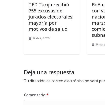
TED Tarija recibió
BoA n
755 excusas de
con v
jurados electorales;
nacio
mayoría por
marzo
motivos de salud
comic
subna
10 abril, 2026
19 marz
Deja una respuesta
Tu dirección de correo electrónico no será pub
Comentario
*