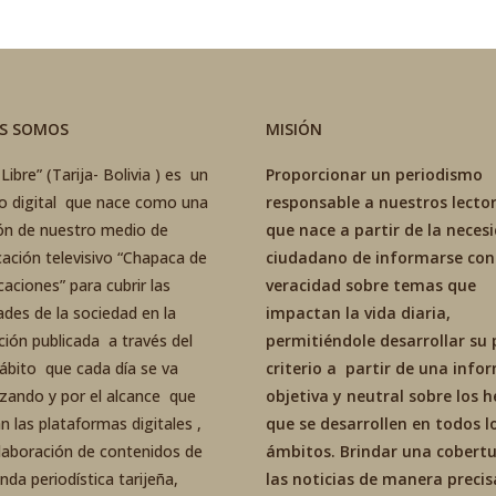
ES SOMOS
MISIÓN
Libre” (Tarija- Bolivia ) es un
Proporcionar un periodismo
co digital que nace como una
responsable a nuestros lector
ón de nuestro medio de
que nace a partir de la neces
ación televisivo “Chapaca de
ciudadano de informarse con
aciones” para cubrir las
veracidad sobre temas que
ades de la sociedad en la
impactan la vida diaria,
ción publicada a través del
permitiéndole desarrollar su 
ábito que cada día se va
criterio a partir de una inf
izando y por el alcance que
objetiva y neutral sobre los 
an las plataformas digitales ,
que se desarrollen en todos l
elaboración de contenidos de
ámbitos. Brindar una cobertu
da periodística tarijeña,
las noticias de manera precis