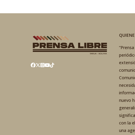
QUIEN
“Prensa 
periódi
extensi
comunic
Comunic
necesid
informa
nuevo h
general
signific
con la 
una agen