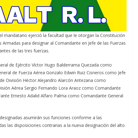
l mandatario ejerció la facultad que le otorgan la Constitución
zas Armadas para designar al Comandante en Jefe de las Fuerzas
ntes de las tres fuerzas.
eneral de Ejército Víctor Hugo Balderrama Quezada como
eneral de Fuerza Aérea Gonzalo Edwin Ruiz Cisneros como Jefe
 de División Héctor Alejandro Alarcón Antezana como
División Aérea Sergio Fernando Lora Araoz como Comandante
lmirante Ernesto Adalid Alfaro Palma como Comandante General
s designadas asumirán sus funciones conforme a las
as las disposiciones contrarias a la nueva designación del alto