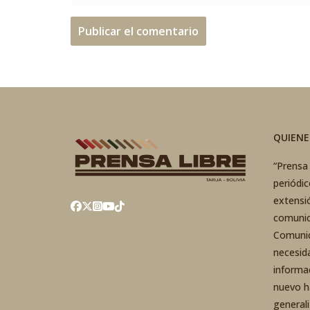
QUIEN
“Prensa 
periódi
extensi
comunic
Comunic
necesid
informa
nuevo h
general