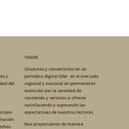
VISION
Situarnos y convertirnos en un
es y
periódico digital líder en el mercado
idad del
regional y nacional en permanente
evolución por la variedad de
contenido y servicios a ofrecer
satisfaciendo y superando las
propio
expectativas de nuestros lectores.
ormación
Nos proyectamos de manera
hechos