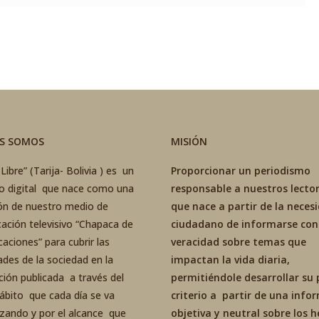
ES SOMOS
MISIÓN
Libre” (Tarija- Bolivia ) es un
Proporcionar un periodismo
co digital que nace como una
responsable a nuestros lector
ón de nuestro medio de
que nace a partir de la neces
ación televisivo “Chapaca de
ciudadano de informarse con
aciones” para cubrir las
veracidad sobre temas que
ades de la sociedad en la
impactan la vida diaria,
ción publicada a través del
permitiéndole desarrollar su 
ábito que cada día se va
criterio a partir de una inf
izando y por el alcance que
objetiva y neutral sobre los 