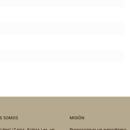
ES SOMOS
MISIÓN
Libre” (Tarija- Bolivia ) es un
Proporcionar un periodismo