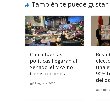
También te puede gustar
Cinco fuerzas
Resul
políticas llegarán al
elect
Senado; el MAS no
una e
tiene opciones
90% h
del d
11 agosto, 2025
18 marz