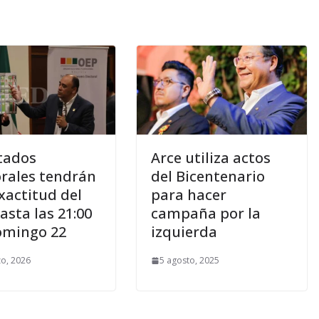
tados
Arce utiliza actos
orales tendrán
del Bicentenario
xactitud del
para hacer
asta las 21:00
campaña por la
omingo 22
izquierda
o, 2026
5 agosto, 2025