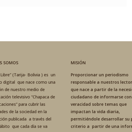
ES SOMOS
MISIÓN
Libre” (Tarija- Bolivia ) es un
Proporcionar un periodismo
co digital que nace como una
responsable a nuestros lector
ón de nuestro medio de
que nace a partir de la neces
ación televisivo “Chapaca de
ciudadano de informarse con
aciones” para cubrir las
veracidad sobre temas que
ades de la sociedad en la
impactan la vida diaria,
ción publicada a través del
permitiéndole desarrollar su 
ábito que cada día se va
criterio a partir de una inf