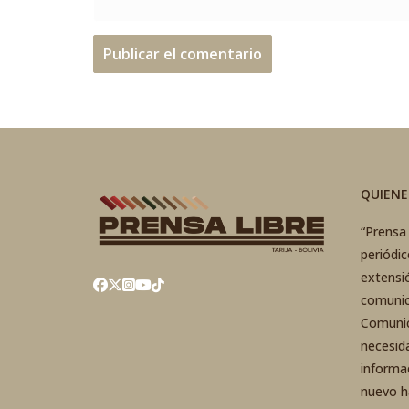
QUIEN
“Prensa 
periódi
extensi
comunic
Comunic
necesid
informa
nuevo h