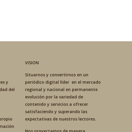
VISION
Situarnos y convertirnos en un
es y
periódico digital líder en el mercado
idad del
regional y nacional en permanente
evolución por la variedad de
contenido y servicios a ofrecer
satisfaciendo y superando las
propio
expectativas de nuestros lectores.
ormación
Nos proyectamos de manera