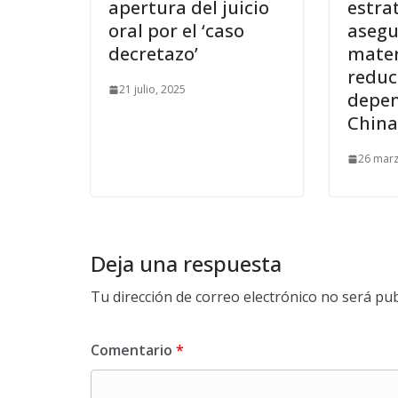
apertura del juicio
estra
oral por el ‘caso
asegu
decretazo’
mater
reduci
21 julio, 2025
depen
China
26 marz
Deja una respuesta
Tu dirección de correo electrónico no será pub
Comentario
*