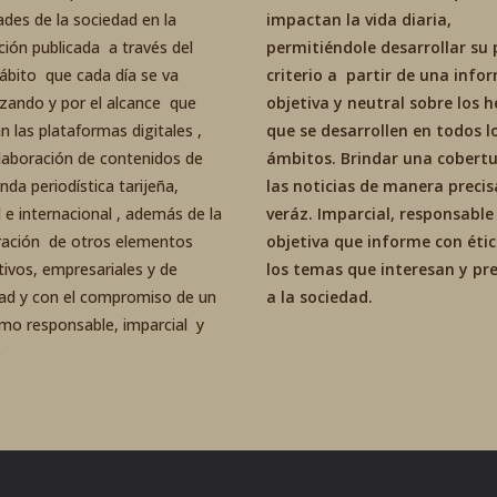
ades de la sociedad en la
impactan la vida diaria,
ción publicada a través del
permitiéndole desarrollar su 
ábito que cada día se va
criterio a partir de una inf
izando y por el alcance que
objetiva y neutral sobre los 
an las plataformas digitales ,
que se desarrollen en todos l
elaboración de contenidos de
ámbitos. Brindar una cobertu
da periodística tarijeña,
las noticias de manera precis
 e internacional , además de la
veráz. Imparcial, responsable
ración de otros elementos
objetiva que informe con éti
tivos, empresariales y de
los temas que interesan y p
dad y con el compromiso de un
a la sociedad.
smo responsable, imparcial y
o