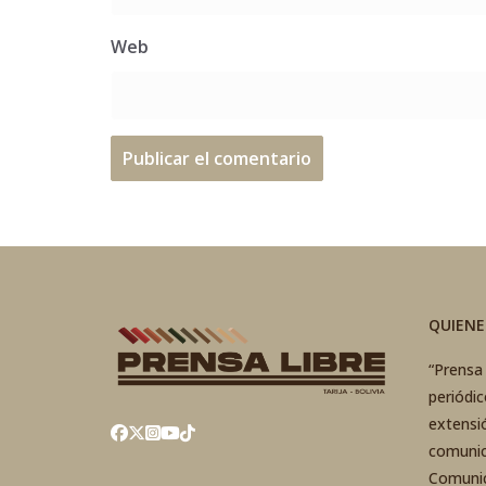
Web
QUIEN
“Prensa 
periódi
extensi
comunic
Comunic