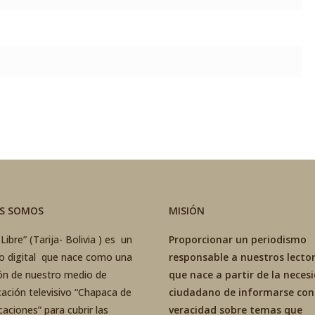
ES SOMOS
MISIÓN
Libre” (Tarija- Bolivia ) es un
Proporcionar un periodismo
co digital que nace como una
responsable a nuestros lector
ón de nuestro medio de
que nace a partir de la neces
ación televisivo “Chapaca de
ciudadano de informarse con
aciones” para cubrir las
veracidad sobre temas que