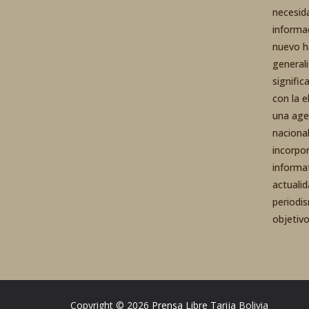
necesid
informa
nuevo h
general
signific
con la 
una agen
nacional
incorpo
informa
actuali
periodi
objetiv
Copyright © 2026
Prensa Libre Tarija
Bolivia