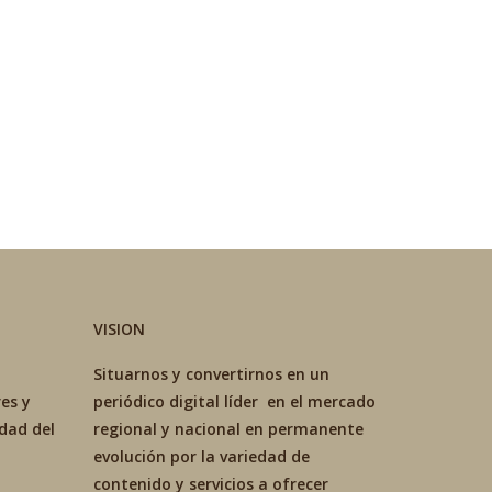
VISION
Situarnos y convertirnos en un
es y
periódico digital líder en el mercado
idad del
regional y nacional en permanente
evolución por la variedad de
contenido y servicios a ofrecer