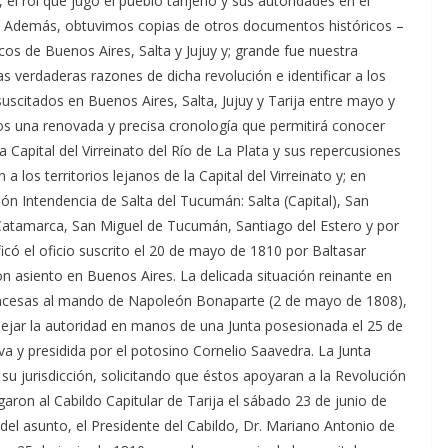
el rol que jugó el pueblo tarijeño y sus autoridades en el
. Además, obtuvimos copias de otros documentos históricos –
icos de Buenos Aires, Salta y Jujuy y; grande fue nuestra
as verdaderas razones de dicha revolución e identificar a los
uscitados en Buenos Aires, Salta, Jujuy y Tarija entre mayo y
s una renovada y precisa cronología que permitirá conocer
 Capital del Virreinato del Río de La Plata y sus repercusiones
a los territorios lejanos de la Capital del Virreinato y; en
ión Intendencia de Salta del Tucumán: Salta (Capital), San
Catamarca, San Miguel de Tucumán, Santiago del Estero y por
icó el oficio suscrito el 20 de mayo de 1810 por Baltasar
con asiento en Buenos Aires. La delicada situación reinante en
rancesas al mando de Napoleón Bonaparte (2 de mayo de 1808),
dejar la autoridad en manos de una Junta posesionada el 25 de
 y presidida por el potosino Cornelio Saavedra. La Junta
 su jurisdicción, solicitando que éstos apoyaran a la Revolución
garon al Cabildo Capitular de Tarija el sábado 23 de junio de
del asunto, el Presidente del Cabildo, Dr. Mariano Antonio de