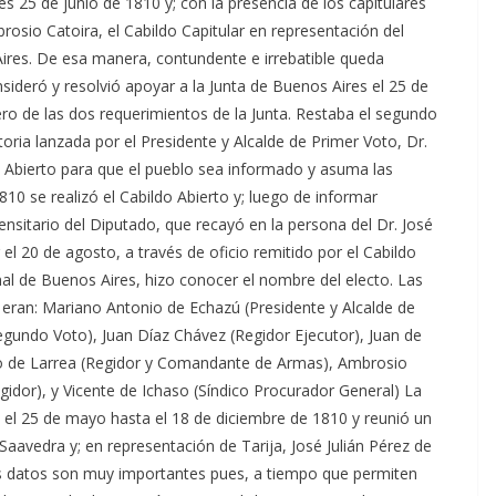
es 25 de junio de 1810 y; con la presencia de los capitulares
osio Catoira, el Cabildo Capitular en representación del
Aires. De esa manera, contundente e irrebatible queda
sideró y resolvió apoyar a la Junta de Buenos Aires el 25 de
ro de las dos requerimientos de la Junta. Restaba el segundo
toria lanzada por el Presidente y Alcalde de Primer Voto, Dr.
 Abierto para que el pueblo sea informado y asuma las
10 se realizó el Cabildo Abierto y; luego de informar
nsitario del Diputado, que recayó en la persona del Dr. José
 el 20 de agosto, a través de oficio remitido por el Cabildo
onal de Buenos Aires, hizo conocer el nombre del electo. Las
 eran: Mariano Antonio de Echazú (Presidente y Alcalde de
egundo Voto), Juan Díaz Chávez (Regidor Ejecutor), Juan de
io de Larrea (Regidor y Comandante de Armas), Ambrosio
gidor), y Vicente de Ichaso (Síndico Procurador General) La
e el 25 de mayo hasta el 18 de diciembre de 1810 y reunió un
aavedra y; en representación de Tarija, José Julián Pérez de
tos datos son muy importantes pues, a tiempo que permiten