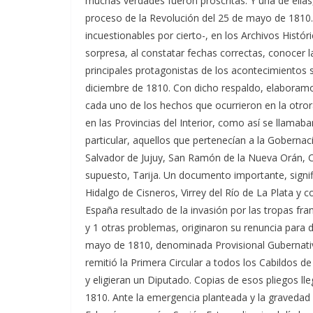
muchas verdades fueron proscritas. Y una de ellas, 
proceso de la Revolución del 25 de mayo de 1810
incuestionables por cierto-, en los Archivos Histór
sorpresa, al constatar fechas correctas, conocer l
principales protagonistas de los acontecimientos s
diciembre de 1810. Con dicho respaldo, elaboramo
cada uno de los hechos que ocurrieron en la otrora
en las Provincias del Interior, como así se llamaban 
particular, aquellos que pertenecían a la Gobernac
Salvador de Jujuy, San Ramón de la Nueva Orán, 
supuesto, Tarija. Un documento importante, signif
Hidalgo de Cisneros, Virrey del Río de La Plata y 
España resultado de la invasión por las tropas f
y 1 otras problemas, originaron su renuncia para 
mayo de 1810, denominada Provisional Gubernativa
remitió la Primera Circular a todos los Cabildos de
y eligieran un Diputado. Copias de esos pliegos lle
1810. Ante la emergencia planteada y la gravedad 