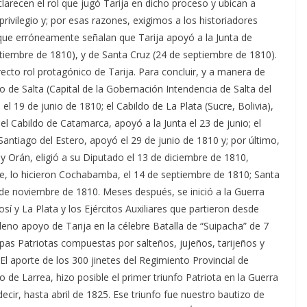
clarecen el rol que jugó Tarija en dicho proceso y ubican a
privilegio y; por esas razones, exigimos a los historiadores
s que erróneamente señalan que Tarija apoyó a la Junta de
embre de 1810), y de Santa Cruz (24 de septiembre de 1810).
ecto rol protagónico de Tarija. Para concluir, y a manera de
o de Salta (Capital de la Gobernación Intendencia de Salta del
 19 de junio de 1810; el Cabildo de La Plata (Sucre, Bolivia),
 el Cabildo de Catamarca, apoyó a la Junta el 23 de junio; el
Santiago del Estero, apoyó el 29 de junio de 1810 y; por último,
y Orán, eligió a su Diputado el 13 de diciembre de 1810,
 lo hicieron Cochabamba, el 14 de septiembre de 1810; Santa
0 de noviembre de 1810. Meses después, se inició a la Guerra
sí y La Plata y los Ejércitos Auxiliares que partieron desde
eno apoyo de Tarija en la célebre Batalla de “Suipacha” de 7
pas Patriotas compuestas por salteños, jujeños, tarijeños y
 aporte de los 300 jinetes del Regimiento Provincial de
o de Larrea, hizo posible el primer triunfo Patriota en la Guerra
ir, hasta abril de 1825. Ese triunfo fue nuestro bautizo de