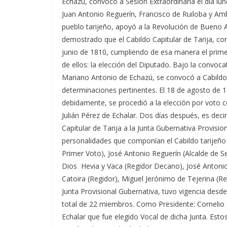
Echazú, convocó a Sesión Extraordinaria el día lun
Juan Antonio Reguerín, Francisco de Ruiloba y Ambr
pueblo tarijeño, apoyó a la Revolución de Bueno 
demostrado que el Cabildo Capitular de Tarija, con
junio de 1810, cumpliendo de esa manera el prime
de ellos: la elección del Diputado. Bajo la convoca
Mariano Antonio de Echazú, se convocó a Cabildo
determinaciones pertinentes. El 18 de agosto de 18
debidamente, se procedió a la elección por voto ce
Julián Pérez de Echalar. Dos días después, es decir
Capitular de Tarija a la Junta Gubernativa Provisi
personalidades que componían el Cabildo tarijeño
Primer Voto), José Antonio Reguerín (Alcalde de S
Dios Hevia y Vaca (Regidor Decano), José Anton
Catoira (Regidor), Miguel Jerónimo de Tejerina (Re
Junta Provisional Gubernativa, tuvo vigencia desd
total de 22 miembros. Como Presidente: Cornelio S
Echalar que fue elegido Vocal de dicha Junta. Es