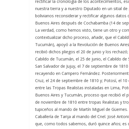
rectificar la cronología de los acontecimientos, es
nuestra tierra y a nuestro Diputado en un sitial de 
bolivianos reconsiderar y rectificar algunos dato
Buenos Aires después de Cochabamba (14 de septi
La verdad, como hemos visto, tiene un otro y corr
contextualizar dicho proceso, añadir, que el Cabild
Tucumán), apoyó a la Revolución de Buenos Aires el
recibió dichos pliegos el 20 de junio y los rechazó;
Cabildo de Tucumán, el 25 de junio, el Cabildo de 
San Salvador de Jujuy, el 7 de septiembre de 1810 
recayendo en Campero Fernández. Posteriormente,
Cruz, el 24 de septiembre de 1810 y; Potosí, el 1
entre las Tropas Realistas instaladas en Lima, Poto
Buenos Aires y Tucumán, proceso que recibió el pl
de noviembre de 1810 entre tropas Realistas y tro
tupiceños al mando de Martín Miguel de Güemes. El
Caballería de Tarija al mando del Cnel. José Antoni
que, como todos sabemos, duró quince años; es dec