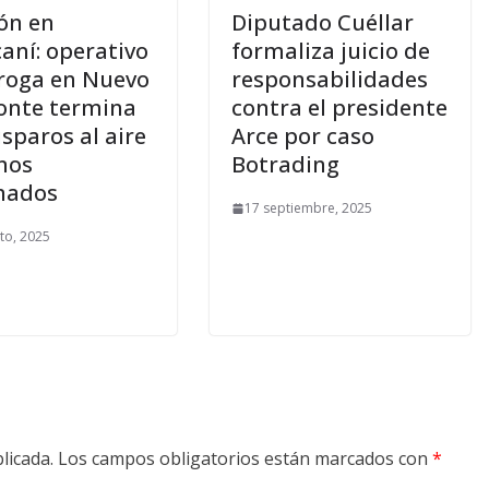
ón en
Diputado Cuéllar
aní: operativo
formaliza juicio de
roga en Nuevo
responsabilidades
onte termina
contra el presidente
isparos al aire
Arce por caso
inos
Botrading
nados
17 septiembre, 2025
to, 2025
licada.
Los campos obligatorios están marcados con
*