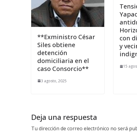
Tensi
Yapac
antid
Horiz
**Exministro César
con d
Siles obtiene
y vec
detención
indig
domiciliaria en el
15 agos
caso Consorcio**
3 agosto, 2025
Deja una respuesta
Tu dirección de correo electrónico no será pub