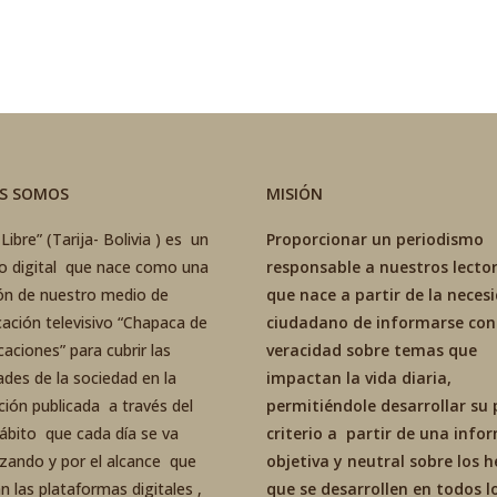
ES SOMOS
MISIÓN
Libre” (Tarija- Bolivia ) es un
Proporcionar un periodismo
co digital que nace como una
responsable a nuestros lector
ón de nuestro medio de
que nace a partir de la neces
ación televisivo “Chapaca de
ciudadano de informarse con
aciones” para cubrir las
veracidad sobre temas que
ades de la sociedad en la
impactan la vida diaria,
ción publicada a través del
permitiéndole desarrollar su 
ábito que cada día se va
criterio a partir de una inf
izando y por el alcance que
objetiva y neutral sobre los 
an las plataformas digitales ,
que se desarrollen en todos l