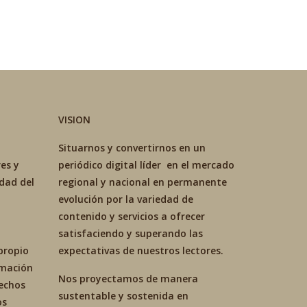
VISION
Situarnos y convertirnos en un
es y
periódico digital líder en el mercado
idad del
regional y nacional en permanente
evolución por la variedad de
contenido y servicios a ofrecer
satisfaciendo y superando las
propio
expectativas de nuestros lectores.
ormación
Nos proyectamos de manera
hechos
sustentable y sostenida en
os