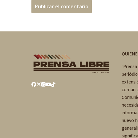
QUIEN
“Prensa 
periódi
extensi
comunic
Comunic
necesid
informa
nuevo h
general
signific