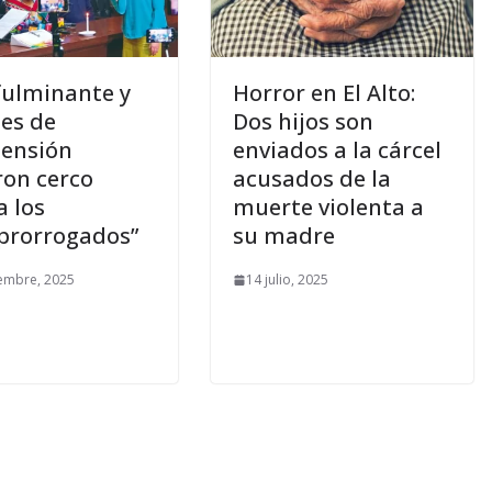
fulminante y
Horror en El Alto:
es de
Dos hijos son
ensión
enviados a la cárcel
ron cerco
acusados de la
a los
muerte violenta a
prorrogados”
su madre
embre, 2025
14 julio, 2025