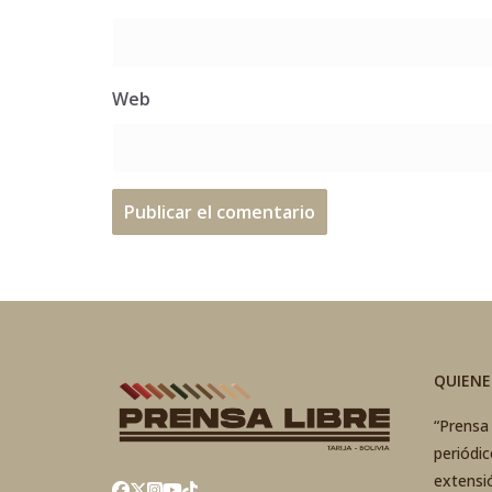
Web
QUIEN
“Prensa 
periódi
extensi