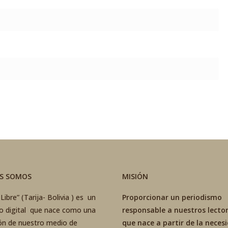
ES SOMOS
MISIÓN
Libre” (Tarija- Bolivia ) es un
Proporcionar un periodismo
co digital que nace como una
responsable a nuestros lector
ón de nuestro medio de
que nace a partir de la neces