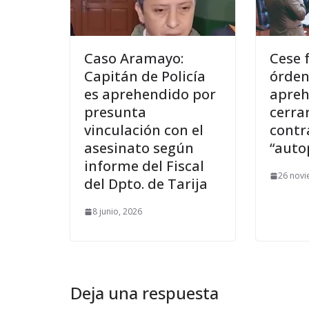
Caso Aramayo:
Cese 
Capitán de Policía
órden
es aprehendido por
apreh
presunta
cerra
vinculación con el
contr
asesinato según
“auto
informe del Fiscal
26 novi
del Dpto. de Tarija
8 junio, 2026
Deja una respuesta