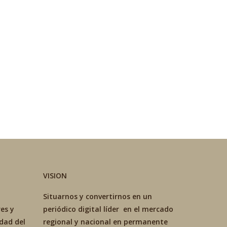
VISION
Situarnos y convertirnos en un
es y
periódico digital líder en el mercado
idad del
regional y nacional en permanente