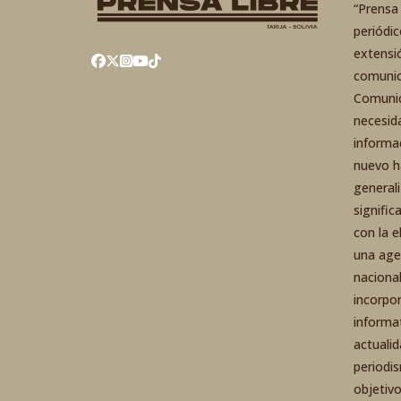
“Prensa 
periódi
extensi
comunic
Comunic
necesid
informa
nuevo h
general
signific
con la 
una agen
nacional
incorpo
informa
actuali
periodi
objetiv