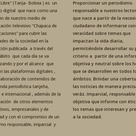
Libre” (Tarija- Bolivia ) es un
Proporcionar un periodismo
co digital que nace como una
responsable a nuestros lector
ón de nuestro medio de
que nace a partir de la neces
ación televisivo “Chapaca de
ciudadano de informarse con
aciones” para cubrir las
veracidad sobre temas que
ades de la sociedad en la
impactan la vida diaria,
ción publicada a través del
permitiéndole desarrollar su 
ábito que cada día se va
criterio a partir de una inf
izando y por el alcance que
objetiva y neutral sobre los 
an las plataformas digitales ,
que se desarrollen en todos l
elaboración de contenidos de
ámbitos. Brindar una cobertu
da periodística tarijeña,
las noticias de manera precis
 e internacional , además de la
veráz. Imparcial, responsable
ración de otros elementos
objetiva que informe con éti
tivos, empresariales y de
los temas que interesan y p
dad y con el compromiso de un
a la sociedad.
smo responsable, imparcial y
o