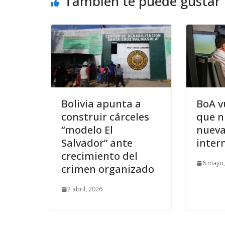
También te puede gustar
Bolivia apunta a
BoA v
construir cárceles
que n
“modelo El
nueva
Salvador” ante
inter
crecimiento del
6 mayo,
crimen organizado
2 abril, 2026