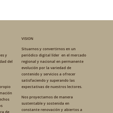
VISION
Situarnos y convertirnos en un
es y
periódico digital líder en el mercado
idad del
regional y nacional en permanente
evolución por la variedad de
contenido y servicios a ofrecer
satisfaciendo y superando las
propio
expectativas de nuestros lectores.
ormación
Nos proyectamos de manera
hechos
sustentable y sostenida en
os
constante renovación y abiertos a
ra de