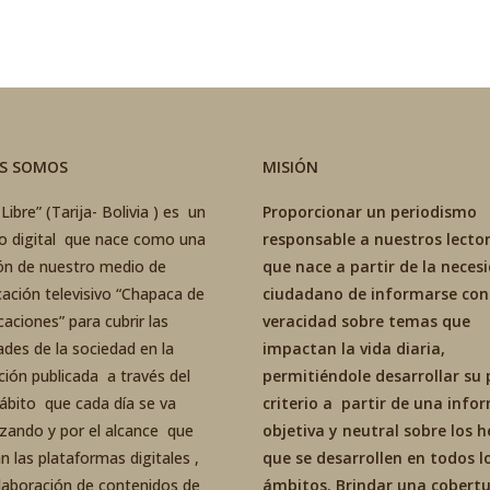
ES SOMOS
MISIÓN
Libre” (Tarija- Bolivia ) es un
Proporcionar un periodismo
co digital que nace como una
responsable a nuestros lector
ón de nuestro medio de
que nace a partir de la neces
ación televisivo “Chapaca de
ciudadano de informarse con
aciones” para cubrir las
veracidad sobre temas que
ades de la sociedad en la
impactan la vida diaria,
ción publicada a través del
permitiéndole desarrollar su 
ábito que cada día se va
criterio a partir de una inf
izando y por el alcance que
objetiva y neutral sobre los 
an las plataformas digitales ,
que se desarrollen en todos l
elaboración de contenidos de
ámbitos. Brindar una cobertu