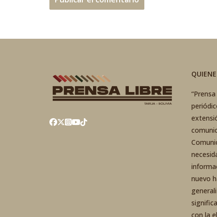
QUIEN
“Prensa 
periódi
extensi
comunic
Comunic
necesid
informa
nuevo h
general
signific
con la 