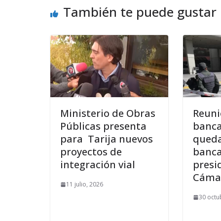
También te puede gustar
Ministerio de Obras
Reuni
Públicas presenta
banca
para Tarija nuevos
queda
proyectos de
banca
integración vial
presi
Cáma
11 julio, 2026
30 octu