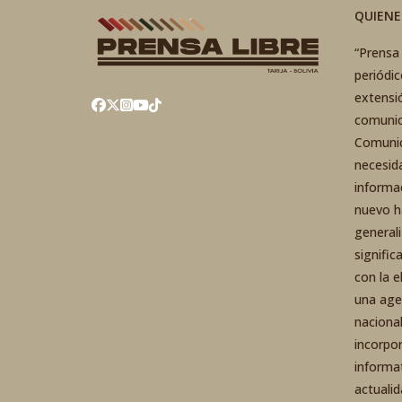
QUIEN
“Prensa 
periódi
extensi
comunic
Comunic
necesid
informa
nuevo h
general
signific
con la 
una agen
nacional
incorpo
informa
actuali