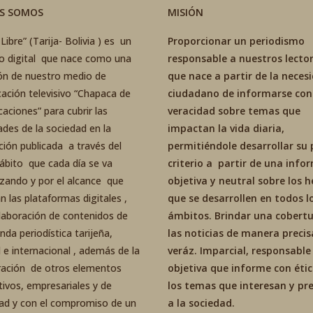
ES SOMOS
MISIÓN
Libre” (Tarija- Bolivia ) es un
Proporcionar un periodismo
co digital que nace como una
responsable a nuestros lector
ón de nuestro medio de
que nace a partir de la neces
ación televisivo “Chapaca de
ciudadano de informarse con
aciones” para cubrir las
veracidad sobre temas que
ades de la sociedad en la
impactan la vida diaria,
ción publicada a través del
permitiéndole desarrollar su 
ábito que cada día se va
criterio a partir de una inf
izando y por el alcance que
objetiva y neutral sobre los 
an las plataformas digitales ,
que se desarrollen en todos l
elaboración de contenidos de
ámbitos. Brindar una cobertu
da periodística tarijeña,
las noticias de manera precis
 e internacional , además de la
veráz. Imparcial, responsable
ración de otros elementos
objetiva que informe con éti
tivos, empresariales y de
los temas que interesan y p
dad y con el compromiso de un
a la sociedad.