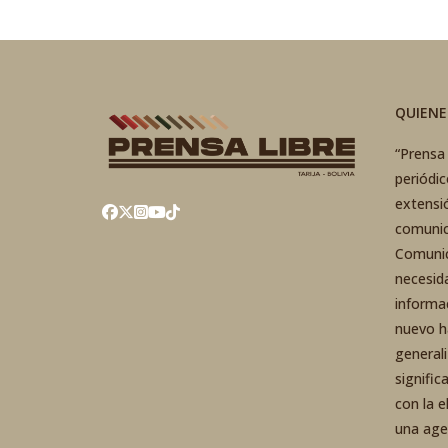
QUIEN
“Prensa 
periódi
extensi
comunic
Comunic
necesid
informa
nuevo h
general
signific
con la 
una agen