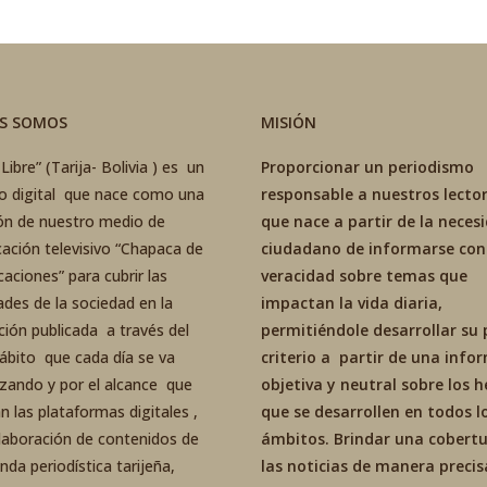
ES SOMOS
MISIÓN
Libre” (Tarija- Bolivia ) es un
Proporcionar un periodismo
co digital que nace como una
responsable a nuestros lector
ón de nuestro medio de
que nace a partir de la neces
ación televisivo “Chapaca de
ciudadano de informarse con
aciones” para cubrir las
veracidad sobre temas que
ades de la sociedad en la
impactan la vida diaria,
ción publicada a través del
permitiéndole desarrollar su 
ábito que cada día se va
criterio a partir de una inf
izando y por el alcance que
objetiva y neutral sobre los 
an las plataformas digitales ,
que se desarrollen en todos l
elaboración de contenidos de
ámbitos. Brindar una cobertu
da periodística tarijeña,
las noticias de manera precis