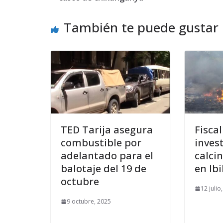
También te puede gustar
TED Tarija asegura
Fiscal
combustible por
inves
adelantado para el
calci
balotaje del 19 de
en Ib
octubre
12 julio
9 octubre, 2025