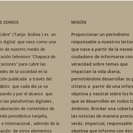
ES SOMOS
MISIÓN
Libre” (Tarija- Bolivia ) es un
Proporcionar un periodismo
co digital que nace como una
responsable a nuestros lector
ón de nuestro medio de
que nace a partir de la neces
ación televisivo “Chapaca de
ciudadano de informarse con
aciones” para cubrir las
veracidad sobre temas que
ades de la sociedad en la
impactan la vida diaria,
ción publicada a través del
permitiéndole desarrollar su 
ábito que cada día se va
criterio a partir de una inf
izando y por el alcance que
objetiva y neutral sobre los 
an las plataformas digitales ,
que se desarrollen en todos l
elaboración de contenidos de
ámbitos. Brindar una cobertu
da periodística tarijeña,
las noticias de manera precis
 e internacional , además de la
veráz. Imparcial, responsable
ración de otros elementos
objetiva que informe con éti