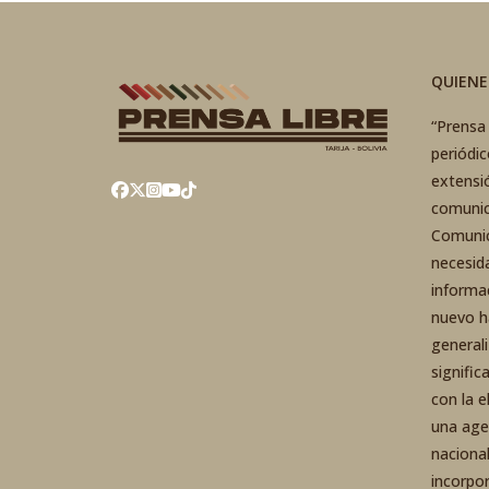
QUIEN
“Prensa 
periódi
extensi
comunic
Comunic
necesid
informa
nuevo h
general
signific
con la 
una agen
nacional
incorpo